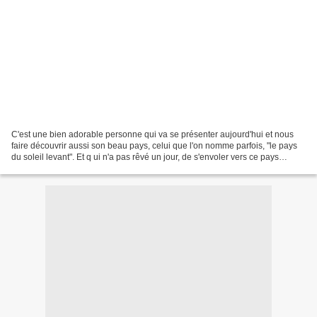
C'est une bien adorable personne qui va se présenter aujourd'hui et nous
faire découvrir aussi son beau pays, celui que l'on nomme parfois, "le pays
du soleil levant". Et q ui n'a pas rêvé un jour, de s'envoler vers ce pays
magnifique pour contempler...