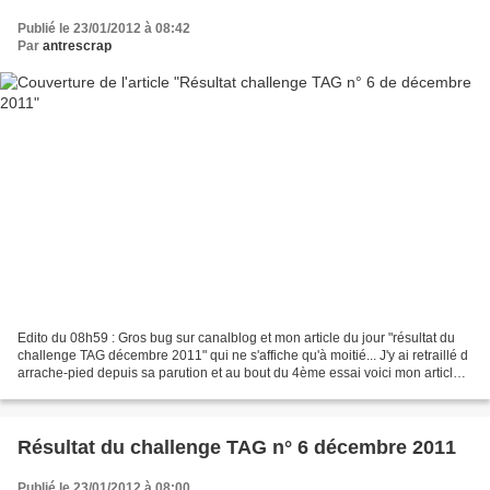
Publié le 23/01/2012 à 08:42
Par
antrescrap
Edito du 08h59 : Gros bug sur canalblog et mon article du jour "résultat du
challenge TAG décembre 2011" qui ne s'affiche qu'à moitié... J'y ai retraillé d
arrache-pied depuis sa parution et au bout du 4ème essai voici mon article
en entier *** Chris'Scrap...
Résultat du challenge TAG n° 6 décembre 2011
Publié le 23/01/2012 à 08:00