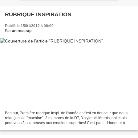
RUBRIQUE INSPIRATION
Publié le 15/01/2012 à 08:00
Par
antrescrap
Bonjour, Première rubrique inspi. de l'année et c'est en douceur que nous
relançons la "machine". 3 membres de la DT, 3 styles différents, ont choisi
pour vous 3 scrapeuses aux créations superbes! C'est parti... Honneur à
notre nouvelle venue, Yumiko...