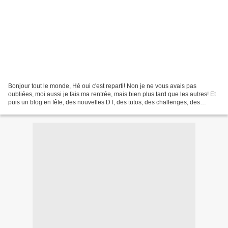
Bonjour tout le monde, Hé oui c'est reparti! Non je ne vous avais pas
oubliées, moi aussi je fais ma rentrée, mais bien plus tard que les autres! Et
puis un blog en fête, des nouvelles DT, des tutos, des challenges, des
questions............c'est beaucoup...