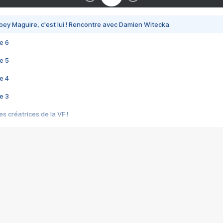
bey Maguire, c'est lui ! Rencontre avec Damien Witecka
e 6
e 5
e 4
e 3
s créatrices de la VF !
e 2
e 1
e Mektoub My Love arrive enfin ! Rencontre avec Shaïn Boumedine et Sal
i : après Toni en famille
elle réalise le bouleversant Dites lui que je l'aime
ais ! Rencontre autour de Vie privée de Rebecca Zlotowski