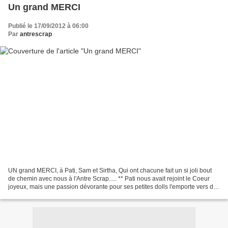
Un grand MERCI
Publié le 17/09/2012 à 06:00
Par
antrescrap
UN grand MERCI, à Pati, Sam et Sirtha, Qui ont chacune fait un si joli bout
de chemin avec nous à l'Antre Scrap..... ** Pati nous avait rejoint le Coeur
joyeux, mais une passion dévorante pour ses petites dolls l'emporte vers de
nouvelles aventures toutes...