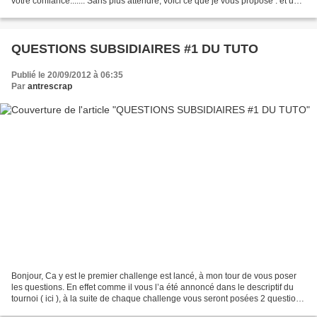
votre confiance....... Sans plus attendre, voici ce que je vous propose : et un
petit tuto pour réaliser...
QUESTIONS SUBSIDIAIRES #1 DU TUTO
Publié le 20/09/2012 à 06:35
Par
antrescrap
Bonjour, Ca y est le premier challenge est lancé, à mon tour de vous poser
les questions. En effet comme il vous l’a été annoncé dans le descriptif du
tournoi ( ici ), à la suite de chaque challenge vous seront posées 2 questions
scrap-artistiques. Le...