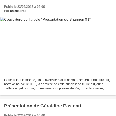
Publié le 23/09/2012 à 06:00
Par
antrescrap
Coucou tout le monde, Nous avons le plaisir de vous présenter aujourd'hui,
notre 4° nouvellle DT..., la dernière de cette super série !! Elle est jeune,
...elle a un joli sourire, .....ses réas sont pleines de Vie,.... de Tendresse,.....
colorées, du...
Présentation de Géraldine Pasinati
Publié le 22/09/2012 à 06:00