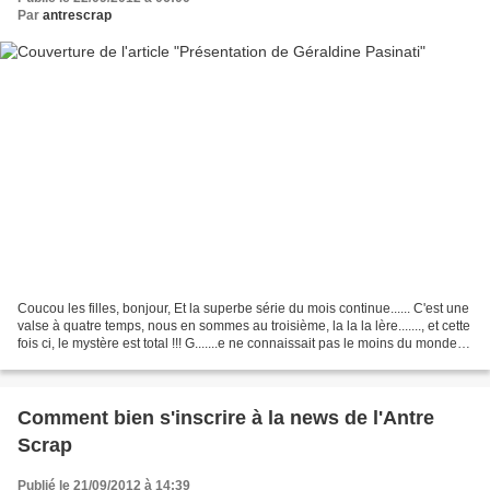
Par
antrescrap
Coucou les filles, bonjour, Et la superbe série du mois continue...... C'est une
valse à quatre temps, nous en sommes au troisième, la la la lère......., et cette
fois ci, le mystère est total !!! G.......e ne connaissait pas le moins du monde
l'Antre...
Comment bien s'inscrire à la news de l'Antre
Scrap
Publié le 21/09/2012 à 14:39