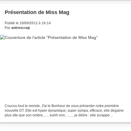
Présentation de Miss Mag
Publié le 18/09/2012 à 16:14
Par
antrescrap
Coucou tout le monde, J'ai le Bonheur de vous présenter notre première
nouvelle DT. Elle est hyper dynamique, super sympa, efficace, elle dégaine
plus vite que son ombre,...... euhh non, .........je délire : elle scrappe
presqu'aussi vite que la lumière,...