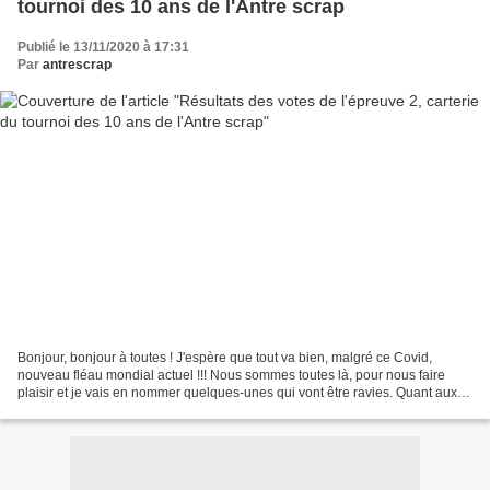
tournoi des 10 ans de l'Antre scrap
Publié le 13/11/2020 à 17:31
Par
antrescrap
Bonjour, bonjour à toutes ! J'espère que tout va bien, malgré ce Covid,
nouveau fléau mondial actuel !!! Nous sommes toutes là, pour nous faire
plaisir et je vais en nommer quelques-unes qui vont être ravies. Quant aux
autres, nous avons aussi ENORMEMENT...