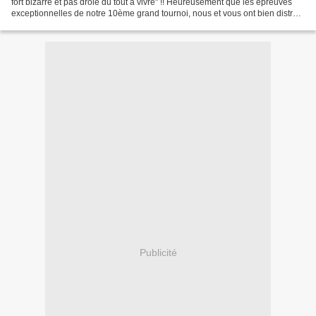
fort bizarre et pas drôle du tout à vivre" !! Heureusement que les épreuves
exceptionnelles de notre 10ème grand tournoi, nous et vous ont bien distrait
!! Dès à présent, nos votes...
Publicité