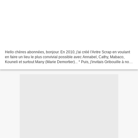
Hello chères abonnées, bonjour. En 2010, j'ai créé l'Antre Scrap en voulant
en faire un lieu le plus convivial possible avec Annabel, Cathy, Mabaco,
Kouneli et surtout Many (Marie Demortier)... * Puis, j'invitais Gribouille à nous
rejoindre et bien d'autres,...