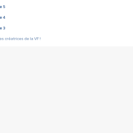
e 5
e 4
e 3
s créatrices de la VF !
e 2
e 1
e Mektoub My Love arrive enfin ! Rencontre avec Shaïn Boumedine et Sal
i : après Toni en famille
elle réalise le bouleversant Dites lui que je l'aime
ais ! Rencontre autour de Vie privée de Rebecca Zlotowski
 de Marguerite, Grave... Rencontre avec Ella Rumpf
 Les Rêveurs, un film intime sur la santé mentale