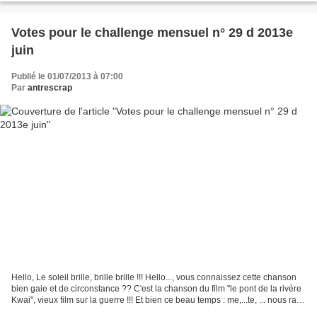
Votes pour le challenge mensuel n° 29 d 2013e
juin
Publié le 01/07/2013 à 07:00
Par
antrescrap
Hello, Le soleil brille, brille brille !!! Hello..., vous connaissez cette chanson
bien gaie et de circonstance ?? C'est la chanson du film "le pont de la rivère
Kwai", vieux film sur la guerre !!! Et bien ce beau temps : me,...te, ... nous ravit
!!!...