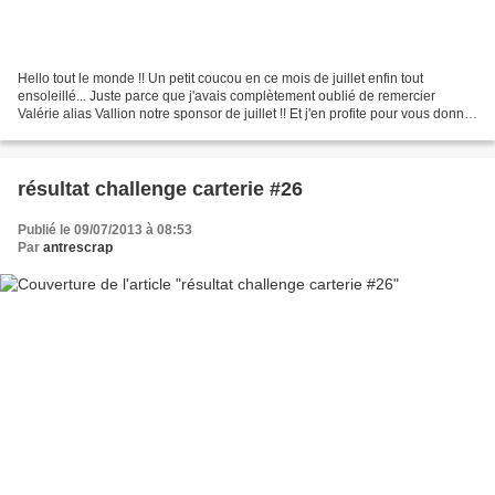
Hello tout le monde !! Un petit coucou en ce mois de juillet enfin tout
ensoleillé... Juste parce que j'avais complètement oublié de remercier
Valérie alias Vallion notre sponsor de juillet !! Et j'en profite pour vous donner
une info de sa super promo...
résultat challenge carterie #26
Publié le 09/07/2013 à 08:53
Par
antrescrap