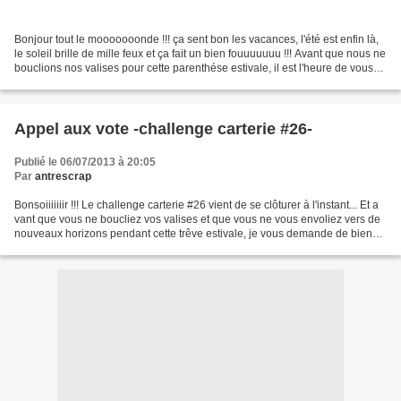
Bonjour tout le mooooooonde !!! ça sent bon les vacances, l'été est enfin là,
le soleil brille de mille feux et ça fait un bien fouuuuuuu !!! Avant que nous ne
bouclions nos valises pour cette parenthése estivale, il est l'heure de vous
annoncer les résultats...
Appel aux vote -challenge carterie #26-
Publié le 06/07/2013 à 20:05
Par
antrescrap
Bonsoiiiiiiir !!! Le challenge carterie #26 vient de se clôturer à l'instant... Et a
vant que vous ne boucliez vos valises et que vous ne vous envoliez vers de
nouveaux horizons pendant cette trêve estivale, je vous demande de bien
vouloir faire un petit...