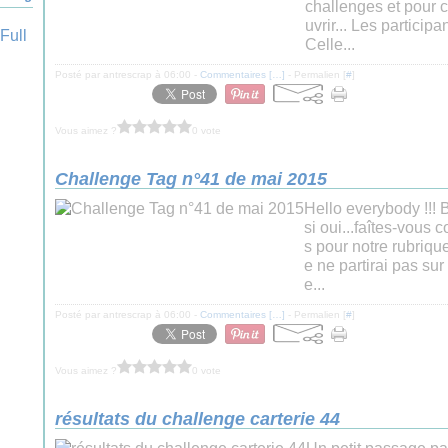
challenges et pour 
uvrir... Les particip
Celle...
Posté par antrescrap à 06:00 -
Commentaires [
…
]
- Permalien [
#
]
Vous aimez ?
0 vote
Challenge Tag n°41 de mai 2015
Hello everybody !!! B
si oui...faîtes-vous 
s pour notre rubriqu
e ne partirai pas sur 
e...
Posté par antrescrap à 06:00 -
Commentaires [
…
]
- Permalien [
#
]
Vous aimez ?
0 vote
résultats du challenge carterie 44