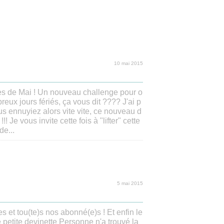
10 mai 2015
es de Mai ! Un nouveau challenge pour o
eux jours fériés, ça vous dit ???? J'ai p
s ennuyiez alors vite vite, ce nouveau d
!!! Je vous invite cette fois à "lifter" cette
de...
5 mai 2015
s et tou(te)s nos abonné(e)s ! Et enfin le
e petite devinette Personne n'a trouvé la