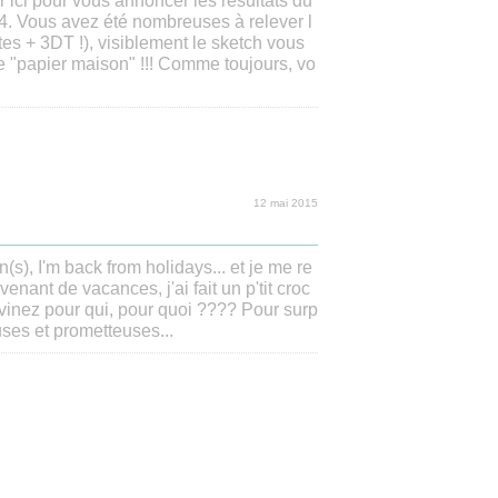
 ici pour vous annoncer les résultats du
44. Vous avez été nombreuses à relever l
ntes + 3DT !), visiblement le sketch vous
le "papier maison" !!! Comme toujours, vo
12 mai 2015
on(s), I'm back from holidays... et je me re
venant de vacances, j'ai fait un p'tit croc
evinez pour qui, pour quoi ???? Pour surp
ses et prometteuses...