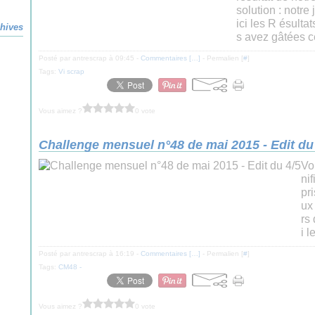
solution : notre
ici les R ésult
hives
s avez gâtées ce
Posté par antrescrap à 09:45 -
Commentaires [
…
]
- Permalien [
#
]
Tags:
Vi scrap
Vous aimez ?
0 vote
Challenge mensuel n°48 de mai 2015 - Edit du
Vo
ni
pr
ux
rs 
i l
Posté par antrescrap à 16:19 -
Commentaires [
…
]
- Permalien [
#
]
Tags:
CM48 -
Vous aimez ?
0 vote