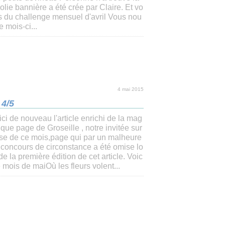
 jolie bannière a été crée par Claire. Et vo
ats du challenge mensuel d'avril Vous nou
 mois-ci...
4 mai 2015
 4/5
ici de nouveau l'article enrichi de la mag
fique page de Groseille , notre invitée sur
ise de ce mois,page qui par un malheure
 concours de circonstance a été omise lo
de la première édition de cet article. Voic
e mois de maiOù les fleurs volent...