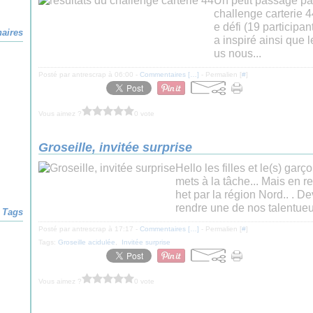
Un petit passage par
challenge carterie 
e défi (19 participa
naires
a inspiré ainsi que 
us nous...
Posté par antrescrap à 06:00 -
Commentaires [
…
]
- Permalien [
#
]
Vous aimez ?
0 vote
Groseille, invitée surprise
Hello les filles et le(s) garç
mets à la tâche... Mais en re
het par la région Nord.. . D
rendre une de nos talentueu
Tags
Posté par antrescrap à 17:17 -
Commentaires [
…
]
- Permalien [
#
]
Tags:
Groseille acidulée
,
Invitée surprise
Vous aimez ?
0 vote