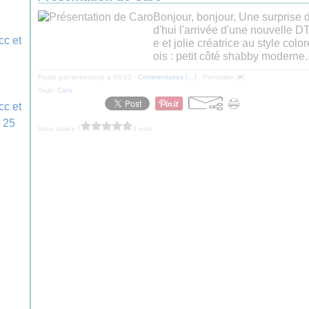
Bonjour, bonjour, Une surprise 
d'hui l'arrivée d'une nouvelle D
e et jolie créatrice au style col
ois : petit côté shabby moderne..
Posté par antrescrap à 06:13 -
Commentaires [
…
]
- Permalien [
#
]
Tags:
Caro
Vous aimez ?
0 vote