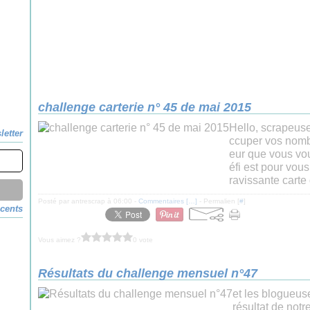
challenge carterie n° 45 de mai 2015
Hello, scrapeus
letter
ccuper vos nombr
eur que vous vou
éfi est pour vous 
ravissante carte 
Posté par antrescrap à 06:00 -
Commentaires [
…
]
- Permalien [
#
]
écents
Vous aimez ?
0 vote
Résultats du challenge mensuel n°47
et les blogueuse
résultat de notr