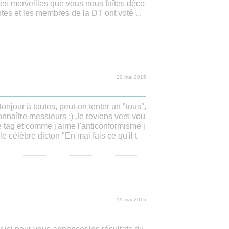
ces merveilles que vous nous faîtes déco
antes et les membres de la DT ont voté ...
20 mai 2015
onjour à toutes, peut-on tenter un "tous",
connaître messieurs ;) Je reviens vers vou
e tag et comme j'aime l'anticonformisme j
le célèbre dicton "En mai fais ce qu'il t
19 mai 2015