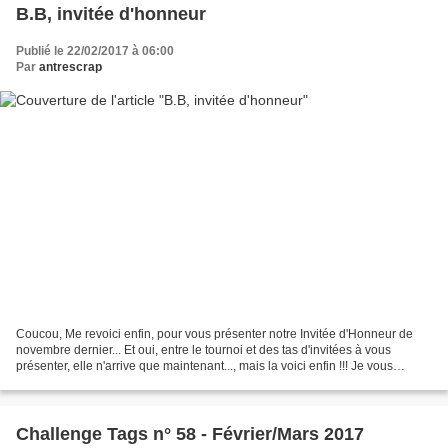
B.B, invitée d'honneur
Publié le 22/02/2017 à 06:00
Par
antrescrap
Coucou, Me revoici enfin, pour vous présenter notre Invitée d'Honneur de
novembre dernier... Et oui, entre le tournoi et des tas d'invitées à vous
présenter, elle n'arrive que maintenant..., mais la voici enfin !!! Je vous
montre de nouveau la page qui...
Challenge Tags n° 58 - Février/Mars 2017