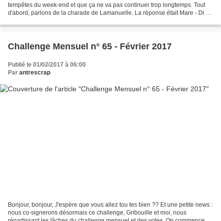
tempêtes du week-end et que ça ne va pas continuer trop longtemps. Tout
d'abord, parlons de la charade de Lamanuelle. La réponse était Mare - Di -
Grrr - Ha ! ce qui donnait Mardi...
Challenge Mensuel n° 65 - Février 2017
Publié le 01/02/2017 à 06:00
Par
antrescrap
Bonjour, bonjour, J'espère que vous allez tou tes bien ?? Et une petite news :
nous co-signerons désormais ce challenge, Gribouille et moi, nous
répartissant les tâches du challenge mensuel et des votes. On commence