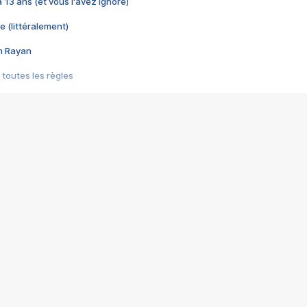
 a 13 ans (et vous l'avez ignoré)
e (littéralement)
im Rayan
 toutes les règles
s les jeux vidéo
us choquant de Rockstar ? - Le scandale BULLY
e plus moche de Steam
du RÊVE tourne au CAUCHEMAR
pendant 8 heures
it… à tort
umiliés par un jeu vidéo
ire - Final Fantasy 8
ti un empire - Age of Empires