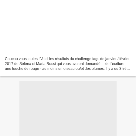
Coucou vous toutes ! Voici les résultats du challenge tags de janvier / février
2017 de Séléna et Maria Rossi qui vous avaient demandé : - de l'écriture, -
une touche de rouge - au moins un oiseau ou/et des plumes. Il y a eu 3 très
belles, non "superbes...