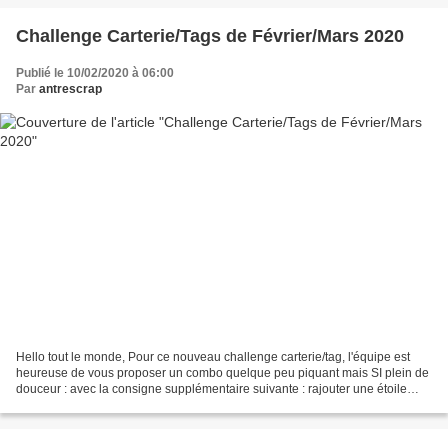
Challenge Carterie/Tags de Février/Mars 2020
Publié le 10/02/2020 à 06:00
Par
antrescrap
Hello tout le monde, Pour ce nouveau challenge carterie/tag, l'équipe est
heureuse de vous proposer un combo quelque peu piquant mais SI plein de
douceur : avec la consigne supplémentaire suivante : rajouter une étoile
et/ou un cœur sur votre carte ou...