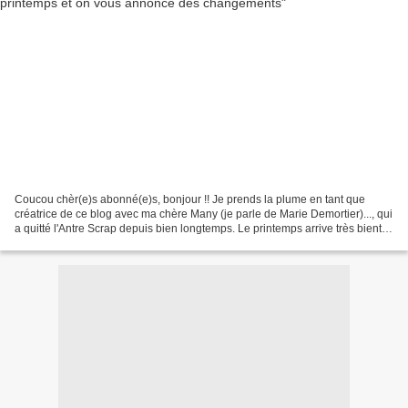
Coucou chèr(e)s abonné(e)s, bonjour !! Je prends la plume en tant que
créatrice de ce blog avec ma chère Many (je parle de Marie Demortier)..., qui
a quitté l'Antre Scrap depuis bien longtemps. Le printemps arrive très bientôt
et «nous avons décidé de...