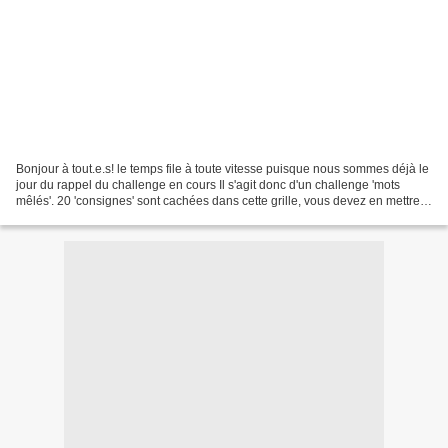
Bonjour à tout.e.s! le temps file à toute vitesse puisque nous sommes déjà le
jour du rappel du challenge en cours Il s'agit donc d'un challenge 'mots
mêlés'. 20 'consignes' sont cachées dans cette grille, vous devez en mettre
au moins 5 sur votre réa....