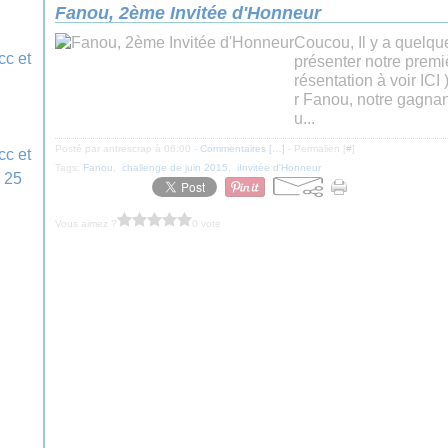
Fanou, 2ème Invitée d'Honneur
Coucou, Il y a quelque
présenter notre premi
résentation à voir ICI 
r Fanou, notre gagna
u...
Posté par antrescrap à 06:00 -
Commentaires [
…
]
- Permalien [
#
]
Tags:
Fanou
,
challenge de juin 2015
,
iInvitée d'Honneur
Vous aimez ?
0 vote