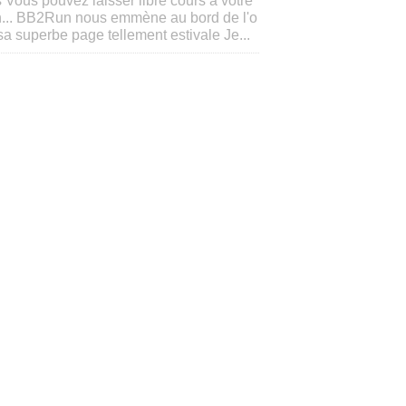
 Vous pouvez laisser libre cours à votre
n... BB2Run nous emmène au bord de l'o
a superbe page tellement estivale Je...