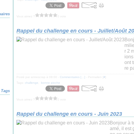
naires
Vous aimez ?
0 vote
Rappel du challenge en cours - Juillet/Août 2
Bonj
mili
r 2 
ions
ont 
re pa
Posté par antrescrap à 08:00 -
Commentaires [
…
]
- Permalien [
#
]
Tags:
challenge
,
bonne pioche
Tags
Vous aimez ?
0 vote
Rappel du challenge en cours - Juin 2023
Bonjour à t
amé, il est