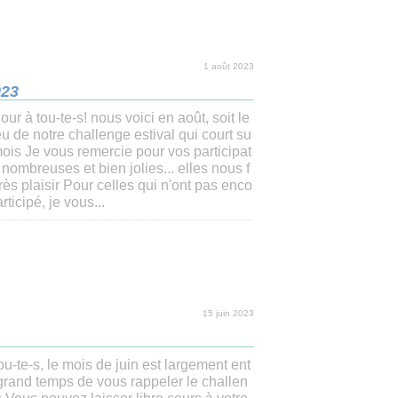
1 août 2023
023
our à tou-te-s! nous voici en août, soit le
eu de notre challenge estival qui court su
mois Je vous remercie pour vos participat
 nombreuses et bien jolies... elles nous f
très plaisir Pour celles qui n'ont pas enco
rticipé, je vous...
15 juin 2023
ou-te-s, le mois de juin est largement ent
 grand temps de vous rappeler le challen