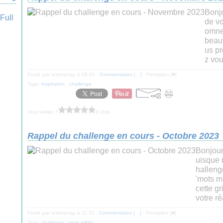
Bonjo
de v
omne 
beau
us pr
z vou
Posté par antrescrap à 08:00 -
Commentaires [
…
]
- Permalien [
#
]
Tags:
inspiration
,
challenge
Vous aimez ?
0 vote
Rappel du challenge en cours - Octobre 2023
Bonjour 
uisque 
halleng
'mots m
cette g
votre réa
Posté par antrescrap à 11:32 -
Commentaires [
…
]
- Permalien [
#
]
Tags:
challenge
,
mots mêlés