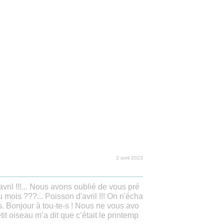
2 avril 2023
 avril !!!... Nous avons oublié de vous pré
 mois ???... Poisson d'avril !!! On n'écha
s. Bonjour à tou-te-s ! Nous ne vous avo
tit oiseau m’a dit que c’était le printemp