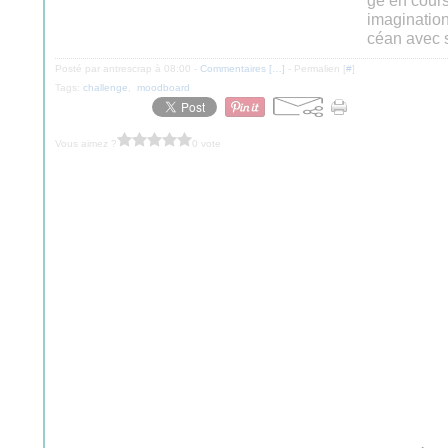
ge en cours
imaginatio
céan avec s
Posté par antrescrap à 08:00 -
Commentaires [
…
]
- Permalien [
#
]
Tags:
challenge
,
moodboard
Vous aimez ?
0 vote