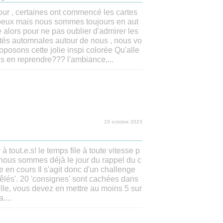
ur , certaines ont commencé les cartes
oeux mais nous sommes toujours en aut
alors pour ne pas oublier d'admirer les
tés automnales autour de nous , nous vo
oposons cette jolie inspi colorée Qu'alle
s en reprendre??? l'ambiance,...
15 octobre 2023
à tout.e.s! le temps file à toute vitesse p
nous sommes déjà le jour du rappel du c
e en cours Il s'agit donc d'un challenge
êlés'. 20 'consignes' sont cachées dans
rille, vous devez en mettre au moins 5 sur
....