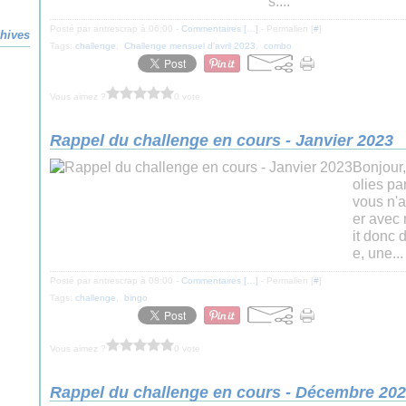
s....
Posté par antrescrap à 06:00 -
Commentaires [
…
]
- Permalien [
#
]
hives
Tags:
challenge
,
Challenge mensuel d'avril 2023
,
combo
Vous aimez ?
0 vote
Rappel du challenge en cours - Janvier 2023
Bonjour,
olies pa
vous n'a
er avec 
it donc 
e, une...
Posté par antrescrap à 08:00 -
Commentaires [
…
]
- Permalien [
#
]
Tags:
challenge
,
bingo
Vous aimez ?
0 vote
Rappel du challenge en cours - Décembre 20