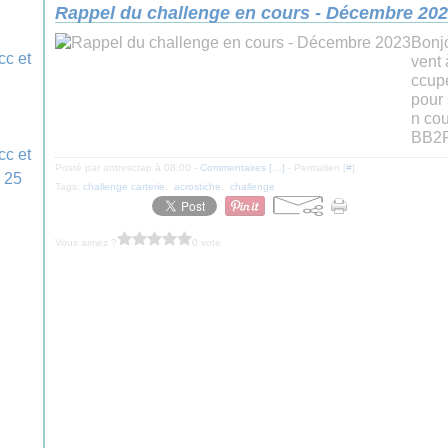
Rappel du challenge en cours - Décembre 20
Bonjo
vent
ccup
pour 
n cou
BB2R
Posté par antrescrap à 08:00 -
Commentaires [
…
]
- Permalien [
#
]
Tags:
challenge carterie
,
acrostiche
,
challenge
Vous aimez ?
0 vote