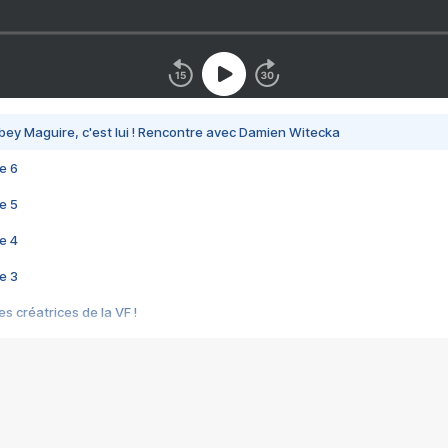
bey Maguire, c'est lui ! Rencontre avec Damien Witecka
e 6
e 5
e 4
e 3
s créatrices de la VF !
e 2
e 1
e Mektoub My Love arrive enfin ! Rencontre avec Shaïn Boumedine et Sal