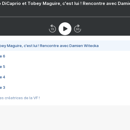
 DiCaprio et Tobey Maguire, c'est lui ! Rencontre avec Dam
bey Maguire, c'est lui ! Rencontre avec Damien Witecka
e 6
e 5
e 4
e 3
s créatrices de la VF !
e 2
e 1
e Mektoub My Love arrive enfin ! Rencontre avec Shaïn Boumedine et Sal