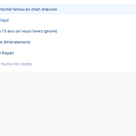
nsformé l’ennui en chef-d’œuvre
 DayZ
 a 13 ans (et vous l'avez ignoré)
e (littéralement)
im Rayan
 toutes les règles
s les jeux vidéo
us choquant de Rockstar ? - Le scandale BULLY
e plus moche de Steam
du RÊVE tourne au CAUCHEMAR
pendant 8 heures
it… à tort