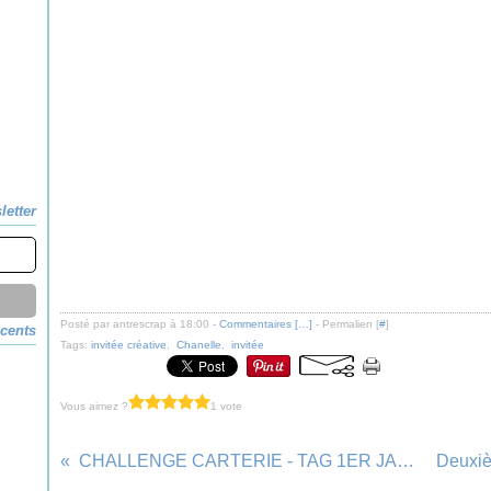
letter
Posté par antrescrap à 18:00 -
Commentaires [
…
]
- Permalien [
#
]
écents
Tags:
invitée créative
,
Chanelle
,
invitée
Vous aimez ?
1 vote
CHALLENGE CARTERIE - TAG 1ER JANVIER 2021