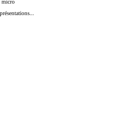
u micro
résentations...