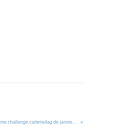
Deuxième challenge carterie/tag de janvier/février 2021