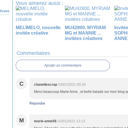
Vous aimerez aussi :
hives
MELIMELO, nouvelle
MU42800, MYRIAM
Invité
invitée créative
MG et MANNIE ...
SOPHI
invitées créatives
ANNE
Commentaires
Ajouter un commentaire
C
chanellescrap
03/01/2021 09:29
Merci beaucoup Marie Anne , et belle balade sur mon blog qui
Répondre
M
marie-anne56
02/01/2021 13:13