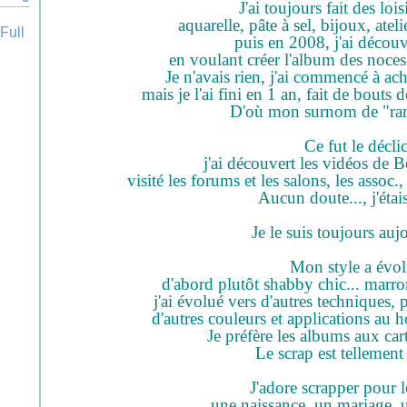
J'ai toujours fait des loisi
aquarelle, pâte à sel, bijoux, atel
puis en 2008, j'ai découv
en voulant créer l'album des noces
Je n'avais rien, j'ai commencé à ac
mais je l'ai fini en 1 an, fait de bouts d
D'où mon surnom de "ram
Ce fut le déclic
j'ai découvert les vidéos de 
visité les forums et les salons, les assoc.
Aucun doute..., j'étai
Je le suis toujours auj
Mon style a évol
d'abord plutôt shabby chic... marron
j'ai évolué vers d'autres techniques,
d'autres couleurs et applications au
Je préfère les albums aux car
Le scrap est tellement 
J'adore scrapper pour l
une naissance, un mariage, 