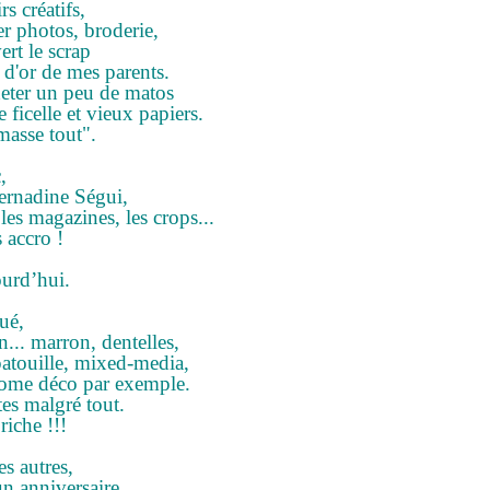
rs créatifs,
ier photos, broderie,
ert le scrap
 d'or de mes parents.
heter un peu de matos
e ficelle et vieux papiers.
asse tout".
,
Bernadine Ségui,
, les magazines, les crops...
s accro !
ourd’hui.
ué,
... marron, dentelles,
 patouille, mixed-media,
 home déco par exemple.
tes malgré tout.
riche !!!
es autres,
un anniversaire