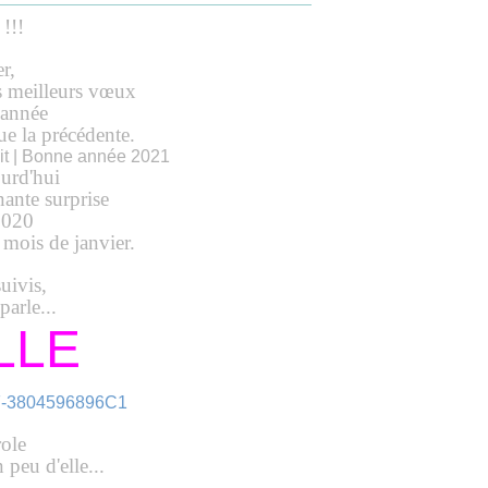
!!!
r,
s meilleurs vœux
 année
que la précédente.
ourd'hui
nante surprise
2020
e mois de janvier.
uivis,
parle...
LLE
role
 peu d'elle...