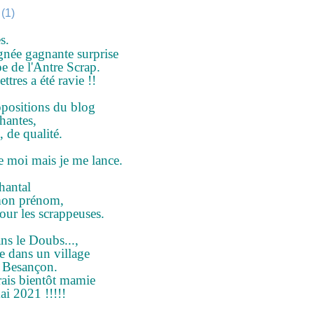
s.
ignée gagnante surprise
e de l'Antre Scrap.
ettres a été ravie !!
opositions du blog
chantes,
, de qualité.
de moi mais je me lance.
antal
mon prénom,
ur les scrappeuses.
ans le Doubs...,
e dans un village
de Besançon.
serais bientôt mamie
ai 2021 !!!!!