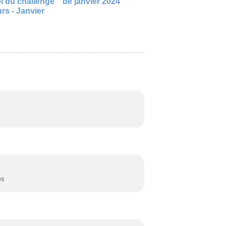
l du challenge
de janvier 2024
rs - Janvier
es