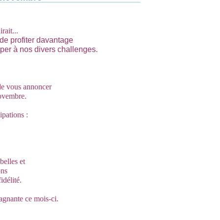
,
rait...
de profiter davantage
iper à nos divers challenges.
de vous annoncer
novembre.
ipations :
belles et
ons
idélité.
gagnante ce mois-ci.