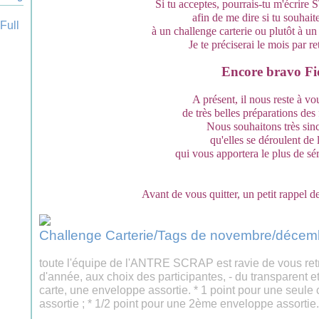
Si tu acceptes, pourrais-tu m'écrire 
afin de me dire si tu souhaite
à un challenge carterie ou plutôt à u
Je te préciserai le mois par re
Encore bravo Fid
A présent, il nous reste à vo
de très belles préparations des
Nous souhaitons très sin
qu'elles se déroulent de 
qui vous apportera le plus de sér
Avant de vous quitter, un petit rappel d
Challenge Carterie/Tags de novembre/décemb
toute l'équipe de l'ANTRE SCRAP est ravie de vous retro
d'année, aux choix des participantes, - du transparent et
carte, une enveloppe assortie. * 1 point pour une seule 
assortie ; * 1/2 point pour une 2ème enveloppe assortie.