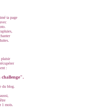
imé ta page
 avec
oto.
rapluies,
chanter
duites.
plaisir
récupérer
ent :
n challenge".
he du blog.
aussi,
être
r 1 mois.