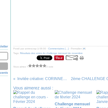
letter
Posté par antrescrap à 06:00 -
Commentaires [
…
]
- Permalien [
#
]
Tags:
Résultats des votes du challenge mensuel de novembre
Vous aimez ?
0 vote
écents
Invitée créative: CORINNESCRAP
Vous aimerez aussi :
Challenge mensuel