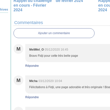
Rappel du challenge
de février 2024
Rappe
en cours - Février
en cou
hives
2024
2024
Commentaires
Ajouter un commentaire
M
MeliMel_O
05/12/2020 16:45
Bravo Fidji pour cette très belle page
Répondre
M
Micha
03/12/2020 10:04
Félicitations à Fidji, une page adorable et très originale ! Bis
Répondre