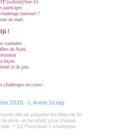
STP (sofimi@free.fr)
s participer
n challenge mensuel ?
tour de mail.
ji !
us souhaiter
 fêtes de Noël.
cèrement
la façon
énité et de joie.
es challenges en cours :
re 2020 - L'Antre Scrap
uver afin de préparer les fêtes de fin
 du doré - et facultatif, pour chaque
carte ; * 1/2 Point pour 1 enveloppe