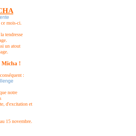
ICHA
 ce mois-ci.
la tendresse
age.
si un atout
page.
 Micha !
r conséquent :
que notre
s
e, d'excitation et
u'au 15 novembre.