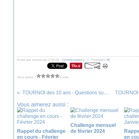
Posté par antrescrap à 06:00 -
Commentaires [
…
]
- Permalien [
#
]
Vous aimez ?
0 vote
TOURNOI des 10 ans - Questions subsidiaires #1
Vous aimerez aussi :
Challenge mensuel
Rappel du challenge
de février 2024
Rappe
en cours - Février
en cou