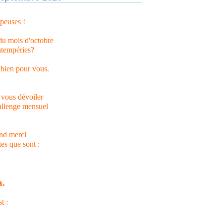
apeuses !
du mois d'octobre
ntempéries?
 bien pour vous.
 vous dévoiler
hallenge mensuel
and merci
tes que sont :
a.
t :