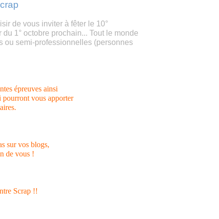
Scrap
ir de vous inviter à fêter le 10°
r du 1° octobre prochain... Tout le monde
les ou semi-professionnelles (personnes
entes épreuves ainsi
 pourront vous apporter
aires.
as sur vos blogs,
in de vous !
ntre Scrap !!