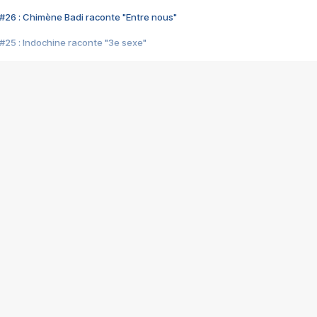
#26 : Chimène Badi raconte "Entre nous"
#25 : Indochine raconte "3e sexe"
#24 : Zaho raconte "C'est chelou"
#23 : Patrick Bruel raconte "Au café des délices"
#22 : Kyo raconte "Le chemin"
#21 : Nolwenn Leroy raconte "Cassé"
#20 : Patrick Hernandez raconte "Born to be alive"
#19 : Lorie raconte "Près de moi"
#18 : Michael Jones raconte "A nos actes manqués" (avec Jean-Jacque
#17 : Khaled raconte "Aïcha"
#16 : Corneille raconte "Parce qu'on vient de loin"
#15 : Indochine raconte "L'aventurier"