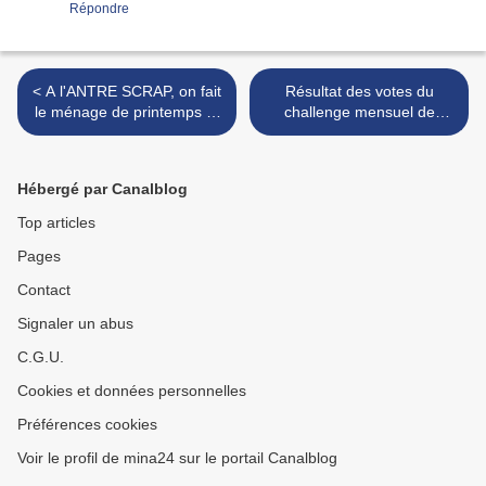
Répondre
< A l'ANTRE SCRAP, on fait
Résultat des votes du
le ménage de printemps et
challenge mensuel de
on vous annonce des
février 2020 >
changements
Hébergé par Canalblog
Top articles
Pages
Contact
Signaler un abus
C.G.U.
Cookies et données personnelles
Préférences cookies
Voir le profil de mina24 sur le portail Canalblog