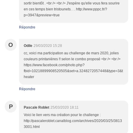
sortir bientôt . <br /> <br /> J'espère qu'elle vous fera sourire
en ces temps bien tristounets. . . http://www.pppc.fr/?
p=3947&preview=true
Répondre
O
Odile
29/03/2020 15:28
cc, voici ma participation au challenge de mars 2020, jolies
couleurs printanières !! selon le combo proposé <br /> <br />
https://www.facebook.com/photo.php?
fbid=10218899908520505&set=a.3248272057448&type=3&t
heater
Répondre
P
Pascale Roblet
25/03/2020 18:11
Voici le lien vers ma création pour le challenge :
http://pascaleroblet.canalblog.com/archives/2020/03/25/3813
3001.html