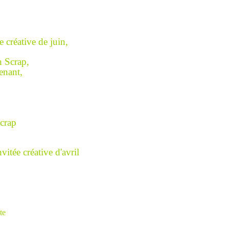
e créative de juin,
n Scrap,
enant,
itée créative d'avril