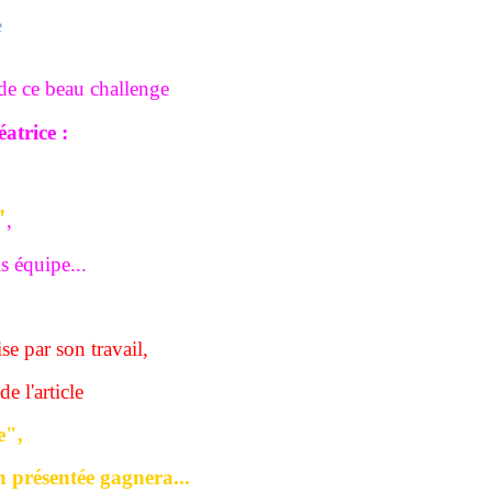
de ce beau challenge
atrice :
"
,
s équipe..
.
se par son travail,
e l'article
e",
 présentée gagnera...