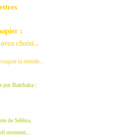
ettres
apier :
avez choisi...
voquer la rentrée...
e par Batchaka :
te de Séléna,
joli moment...