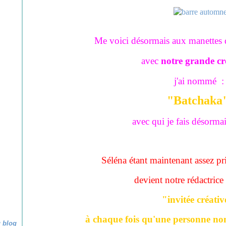
Me voici désormais aux manettes 
avec
notre grande cré
j'ai nommé :
"Batchaka
avec qui je fais désormai
Séléna étant maintenant assez pri
devient notre rédactrice d
"invitée créativ
à chaque fois qu'une personne non
u blog