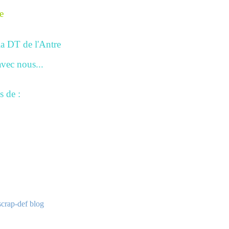
la
DT de l'Antre
avec nous...
s de :