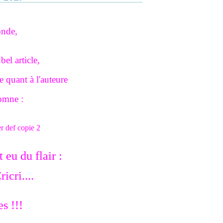
onde,
el article,
 quant à l'auteure
tomne :
 eu du flair :
icri....
s !!!