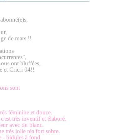
 abonné(e)s,
ur,
ge de mars !!
ations
currentes",
ous ont bluffées,
e et Cricri 04!!
tions sont
rès féminine et douce.
est très inventif et élaboré.
ceur avec du blanc.
 très jolie réa fort sobre.
e - bidules à fond.