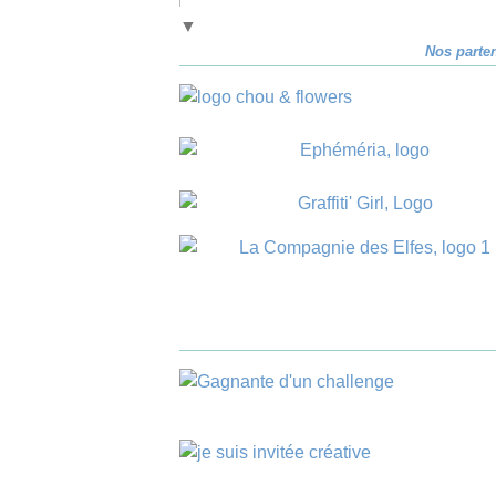
▼
Nos parte