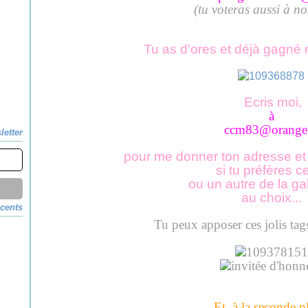
(tu voteras aussi à no
Tu as d'ores et déjà gagné 
Ecris moi,
à
ccm83@orange.
letter
pour me donner ton adresse et
si tu préfères ce
ou un autre de la ga
au choix...
écents
T
u peux apposer ces jolis tag
Et, à
la seconde pl