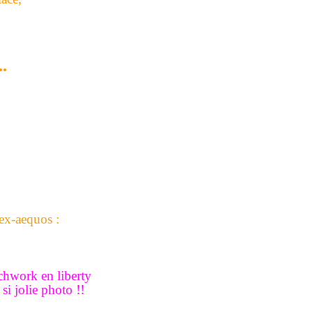
..
ex-aequos :
chwork en liberty
si jolie photo !!