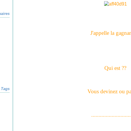
naires
J'appelle la gagnan
Qui est ??
Tags
Vous devinez ou p
...........................