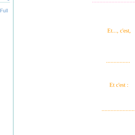
............................
Et..., c'est,
................
Et c'est :
......................