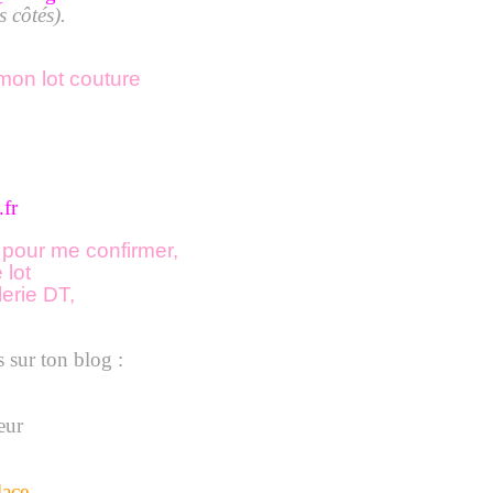
s côtés).
mon lot couture
fr
 pour me confirmer,
 lot
lerie DT,
s sur ton blog :
ace,