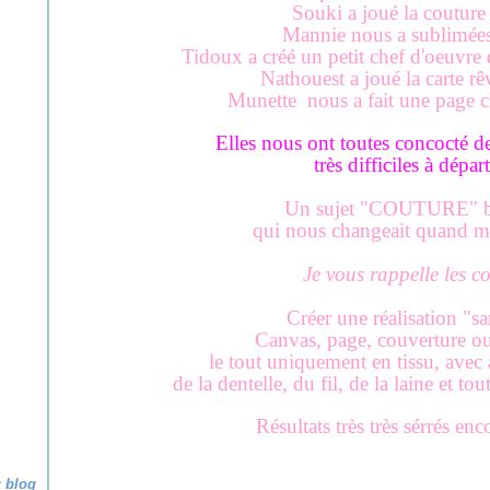
Souki a joué la couture 
Mannie nous a sublimées 
Tidoux a créé un petit chef d'oeuvre 
Nathouest a joué la carte r
Munette nous a fait une page c
Elles nous ont toutes concocté de
très difficiles à dépar
Un sujet "COUTURE" b
qui nous changeait quand m
Je vous rappelle les c
Créer une réalisation "sa
Canvas, page, couverture o
le
tout uniquement en tissu, avec 
de la dentelle, du fil, de la laine et tou
Résultats très très sérrés enc
u blog