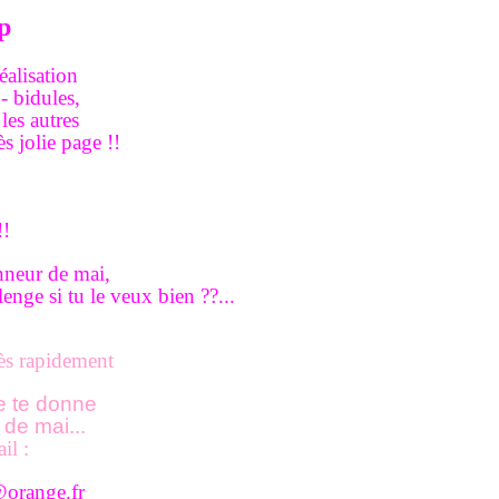
ap
éalisation
- bidules,
les autres
ès jolie page
!!
!!
onneur de mai,
nge si tu le veux bien ??...
rès rapidement
le te donne
 de mai...
il :
@orange.fr