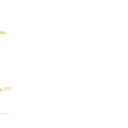
te...
as ???
......