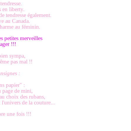
tendresse.
en liberty.
de tendresse également.
êve au Canada.
harme au féminin.
s petites merveilles
tager !!!
ien sympa,
ême pas mal !!
onsignes :
ns papier" :
u page de mini,
au choix des rubans,
t l'univers de la couture...
ore une fois !!!