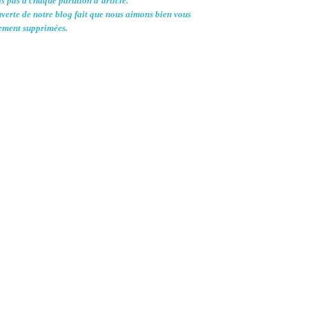
s pas à chaque parution d'article.
uverte de notre blog fait que nous aimons bien vous
uement supprimées.