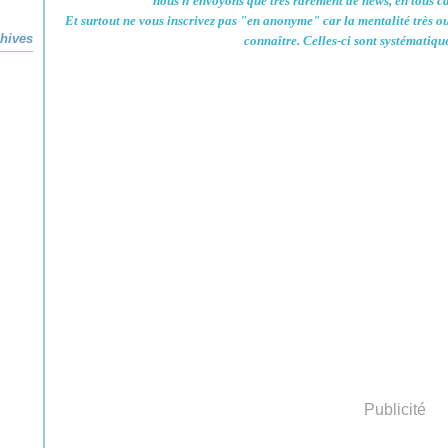
nous n'envoyons que très rarement de news, en tous ca
Et surtout ne vous inscrivez pas "en anonyme" car la mentalité très o
hives
connaître. Celles-ci sont systématiq
Publicité