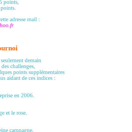
5 points,
 points.
tte adresse mail :
hoo.fr
ournoi
é seulement demain
 des challenges,
lques points supplémentaires
us aidant de ces indices :
reprise en 2006.
e et le rose.
leine campagne,