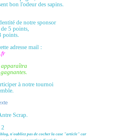
ent bon l'odeur des sapins.
dentité de notre sponsor
i de 5 points,
3 points.
tte adresse mail :
fr
 apparaîtra
 gagnantes.
iciper à notre tournoi
emble.
'Antre Scrap.
e blog, n'oubliez pas de cocher la case "article" car