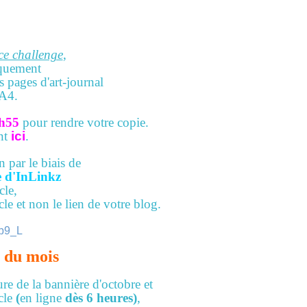
ce challenge
,
iquement
es pages d'art-journal
 A4.
h55
pour rendre votre copie.
nt
ici
.
n par le biais de
ue d'InLinkz
cle,
le et non le lien de votre blog.
e du mois
re de la bannière d'octobre et
cle
(
en ligne
dès 6 heures)
,