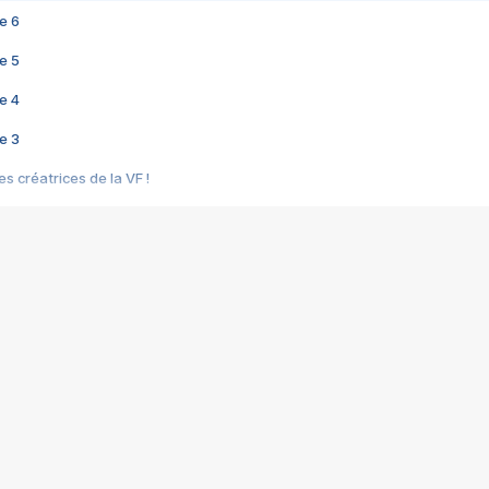
e 6
e 5
e 4
e 3
s créatrices de la VF !
e 2
e 1
e Mektoub My Love arrive enfin ! Rencontre avec Shaïn Boumedine et Sal
i : après Toni en famille
elle réalise le bouleversant Dites lui que je l'aime
ais ! Rencontre autour de Vie privée de Rebecca Zlotowski
 de Marguerite, Grave... Rencontre avec Ella Rumpf