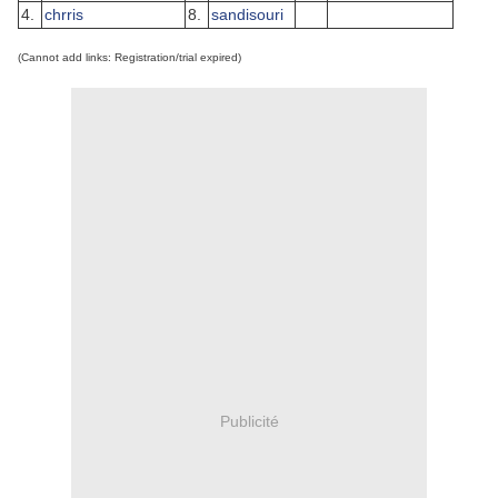
4.
chrris
8.
sandisouri
(Cannot add links: Registration/trial expired)
Publicité