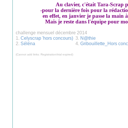
Au clavier, c'était Tara-Scrap 
-pour la dernière fois pour la rédacti
en effet, en janvier je passe la main
Mais je reste dans l'équipe pour mon
challenge mensuel décembre 2014
1.
Celyscrap 'hors concours)
3.
N@thie
2.
Séléna
4.
Gribouillette_Hors con
(Cannot add links: Registration/trial expired)