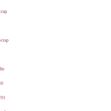
crap
o
Scrap
lle
40
n91