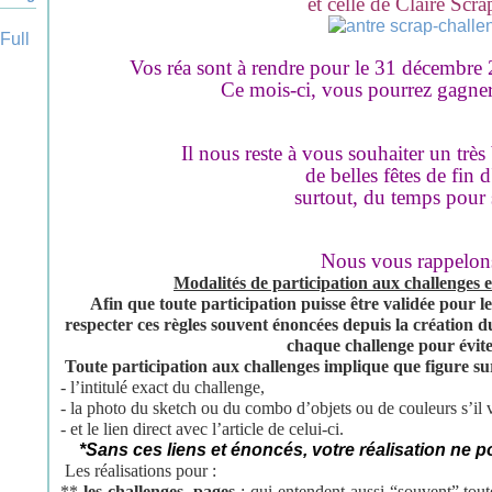
et celle de Claire Scr
Vos réa sont à rendre pour le 31 décembre 
Ce mois-ci, vous pourrez gagner
Il nous reste à vous souhaiter un tr
de belles fêtes de fin d
surtout, du temps pour 
Nous vous rappelons
Modalités de participation aux challenges e
Afin que toute participation puisse être validée pour
l
respecter
ces règles
souvent énoncées depuis la création d
chaque challenge
pour évite
Toute participation aux challenges implique que figure
su
- l’intitulé exact du challenge,
- la photo du sketch ou du combo d’objets ou de couleurs s’il
- et le lien direct avec l’article de celui-ci.
*Sans ces liens et énoncés, votre réalisation ne
Les réalisations pour :
**
les challenges pages
: qui entendent aussi “souvent” toute