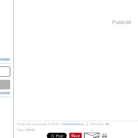
Publicité
letter
écents
Posté par antrescrap à 08:00 -
Commentaires [
…
]
- Permalien [
#
]
Tags:
CM 43