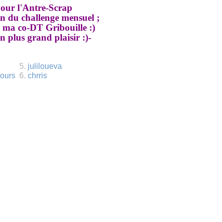
pour l'Antre-Scrap
on du challenge mensuel ;
 à ma co-DT Gribouille :)
 plus grand plaisir :)-
5.
juliloueva
cours
6.
chrris