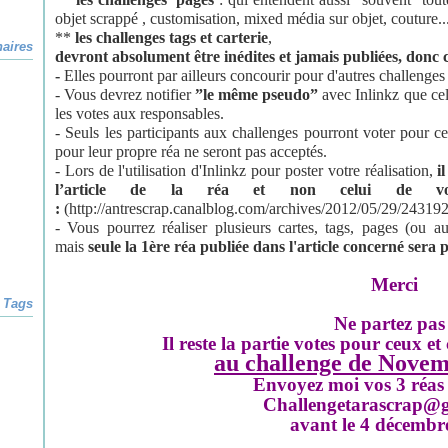
objet scrappé , customisation, mixed média sur objet, couture...
**
les challenges tags et carterie
,
naires
devront absolument être inédites et jamais publiées, donc c
-
Elles pourront par ailleurs concourir pour d'autres challenge
- Vous devrez notifier
”le même pseudo”
avec Inlinkz
que cel
les votes aux responsables.
- Seuls les participants aux challenges pourront voter
pour ce
pour
leur propre réa ne seront pas acceptés.
- Lors de l'utilisation d'Inlinkz pour poster votre réalisation,
i
l’article de la réa
et non celui de
:
(http://antrescrap.canalblog.com/archives/2012/05/29/243192
- Vous pourrez réaliser plusieurs cartes, tags, pages (ou au
mais
seule la 1ère réa publiée
dans l'article concerné sera 
Merci
Tags
Ne partez pas 
Il reste la partie votes pour ceux et 
au challenge de Novem
Envoyez moi vos 3 réas 
Challengetarascrap@
avant le 4 décembr