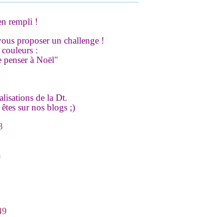
n rempli !
us proposer un challenge !
 couleurs :
e penser à Noël"
alisations de la Dt.
êtes sur nos blogs ;)
8
h
49