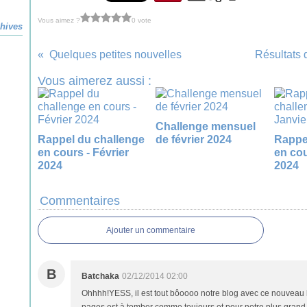
Vous aimez ?
0 vote
hives
Quelques petites nouvelles
Résultats
Vous aimerez aussi :
Challenge mensuel
Rappel du challenge
de février 2024
Rappe
en cours - Février
en cou
2024
2024
Commentaires
Ajouter un commentaire
B
Batchaka
02/12/2014 02:00
Ohhhh!YESS, il est tout bôoooo notre blog avec ce nouveau lo