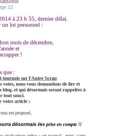
apathome
2014 à 23 h 55, dernier délai.
 un lot personnel :
ès bon mois de décembre,
'année et
scrapper !
 que :
t tournois sur l'Antre Scrap
es votes,
nous vous demandons de lire et
u blog,
et qui désormais seront rappelées à
r tout souci.
r votre article :
vous est proposé,
 pourra désormais
être prise en compte !!
s réalisations telles :
art journal, mini, carte,