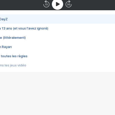
 DayZ
 a 13 ans (et vous l'avez ignoré)
e (littéralement)
im Rayan
 toutes les règles
s les jeux vidéo
us choquant de Rockstar ? - Le scandale BULLY
e plus moche de Steam
du RÊVE tourne au CAUCHEMAR
pendant 8 heures
it… à tort