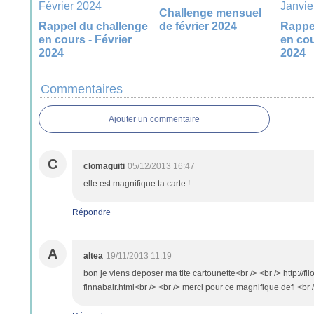
Challenge mensuel
Rappel du challenge
de février 2024
Rappe
en cours - Février
en cou
2024
2024
Commentaires
Ajouter un commentaire
C
clomaguiti
05/12/2013 16:47
elle est magnifique ta carte !
Répondre
A
altea
19/11/2013 11:19
bon je viens deposer ma tite cartounette<br /> <br /> http://f
finnabair.html<br /> <br /> merci pour ce magnifique defi <br 