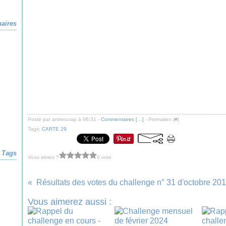
naires
Posté par antrescrap à 06:31 -
Commentaires [
…
]
- Permalien [
#
]
Tags:
CARTE 29
Tags
Vous aimez ?
0 vote
Résultats des votes du challenge n° 31 d'octobre 20
Vous aimerez aussi :