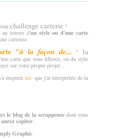
challenge carterie
uveau
!
un style
ou d'une carte
 au travers d'
une carteuse.
arte "
à la façon de...
la
"
 d'une carte que vous lifterez, ou du style
rez sur votre propre projet...
m'a inspirée
ici
-
que j'ai interprétée de la
vers le blog de la scrappeuse
dont vous
 aurez copiter
.
mply Graphic