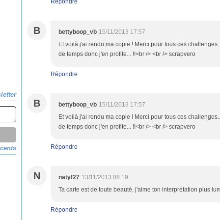
Répondre
B
bettyboop_vb
15/11/2013 17:57
Et voilà j'ai rendu ma copie ! Merci pour tous ces challenges.
de temps donc j'en profite... !!<br /> <br /> scrapvero
Répondre
letter
B
bettyboop_vb
15/11/2013 17:57
Et voilà j'ai rendu ma copie ! Merci pour tous ces challenges.
de temps donc j'en profite... !!<br /> <br /> scrapvero
Répondre
écents
N
natyf27
13/11/2013 08:19
Ta carte est de toute beauté, j'aime ton interprétation plus lu
Répondre