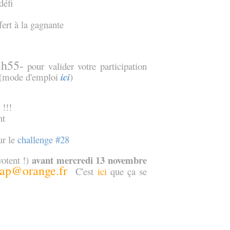
défi
fert à la gagnante
!
3h55-
pour valider votre participation
le (mode d'emploi
ici
)
!!!
ur le
challenge #28
avant mercredi 13 novembre
votent !)
rap@orange.fr
C'est
ici
que ça se