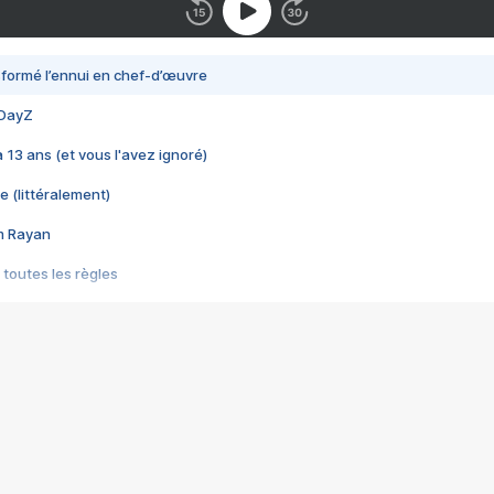
nsformé l’ennui en chef-d’œuvre
 DayZ
 a 13 ans (et vous l'avez ignoré)
e (littéralement)
im Rayan
 toutes les règles
s les jeux vidéo
us choquant de Rockstar ? - Le scandale BULLY
e plus moche de Steam
du RÊVE tourne au CAUCHEMAR
pendant 8 heures