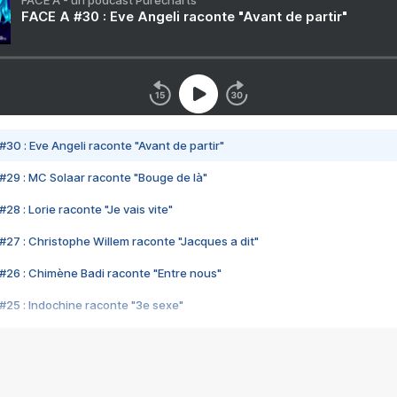
FACE A - un podcast Purecharts
FACE A #30 : Eve Angeli raconte "Avant de partir"
#30 : Eve Angeli raconte "Avant de partir"
#29 : MC Solaar raconte "Bouge de là"
28 : Lorie raconte "Je vais vite"
#27 : Christophe Willem raconte "Jacques a dit"
#26 : Chimène Badi raconte "Entre nous"
#25 : Indochine raconte "3e sexe"
#24 : Zaho raconte "C'est chelou"
#23 : Patrick Bruel raconte "Au café des délices"